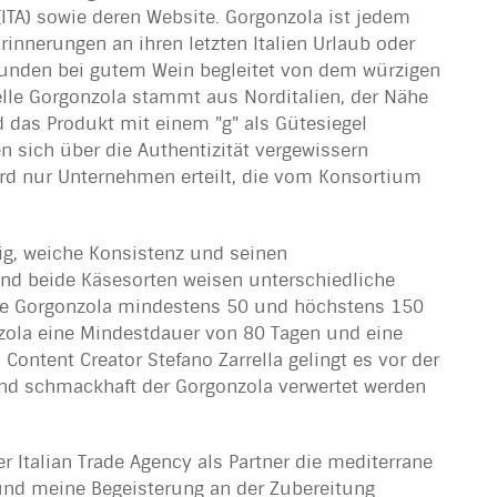
(ITA) sowie deren Website. Gorgonzola ist jedem
rinnerungen an ihren letzten Italien Urlaub oder
unden bei gutem Wein begleitet von dem würzigen
lle Gorgonzola stammt aus Norditalien, der Nähe
d das Produkt mit einem "g" als Gütesiegel
 sich über die Authentizität vergewissern
rd nur Unternehmen erteilt, die vom Konsortium
mig, weiche Konsistenz und seinen
d beide Käsesorten weisen unterschiedliche
lde Gorgonzola mindestens 50 und höchstens 150
onzola eine Mindestdauer von 80 Tagen und eine
ontent Creator Stefano Zarrella gelingt es vor der
 und schmackhaft der Gorgonzola verwertet werden
 Italian Trade Agency als Partner die mediterrane
und meine Begeisterung an der Zubereitung