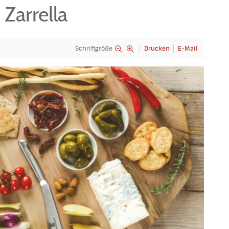
Zarrella
Schriftgröße
Drucken
E-Mail