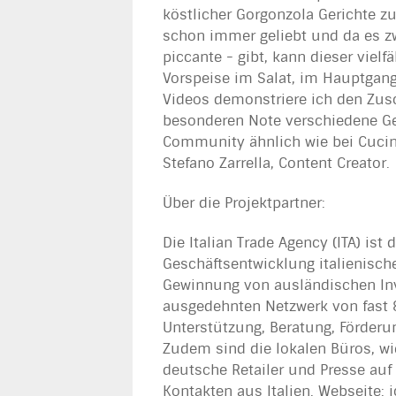
köstlicher Gorgonzola Gerichte zu
schon immer geliebt und da es z
piccante - gibt, kann dieser vielf
Vorspeise im Salat, im Hauptgang
Videos demonstriere ich den Zus
besonderen Note verschiedene Ge
Community ähnlich wie bei Cucin
Stefano Zarrella, Content Creator.
Über die Projektpartner:
Die Italian Trade Agency (ITA) ist 
Geschäftsentwicklung italienisc
Gewinnung von ausländischen Inves
ausgedehnten Netzwerk von fast 8
Unterstützung, Beratung, Förderu
Zudem sind die lokalen Büros, wie
deutsche Retailer und Presse au
Kontakten aus Italien. Webseite: ic