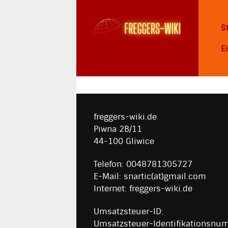
S
E
freggers-wiki.de
Piwna 2B/11
44-100 Gliwice
Telefon: 0048781305727
E-Mail: snartic(at)gmail.com
Internet: freggers-wiki.de
Umsatzsteuer-ID:
Umsatzsteuer-Identifikationsnu