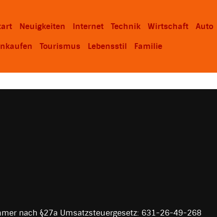
tart
Neuigkeiten
Internet
Technik
Wirtschaft
Auto
inkaufen
Tourismus
Lebensstil
Familie
mmer nach §27a Umsatzsteuergesetz: 631-26-49-268