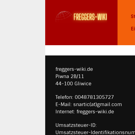
S
E
freggers-wiki.de
Piwna 2B/11
44-100 Gliwice
Telefon: 0048781305727
E-Mail: snartic(at)gmail.com
Internet: freggers-wiki.de
Umsatzsteuer-ID:
Umsatzsteuer-Identifikationsnu