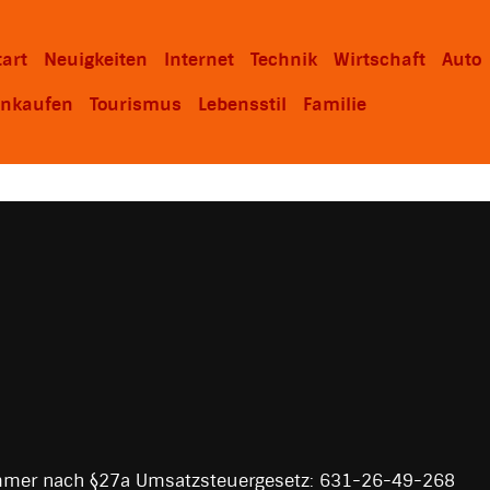
tart
Neuigkeiten
Internet
Technik
Wirtschaft
Auto
inkaufen
Tourismus
Lebensstil
Familie
mmer nach §27a Umsatzsteuergesetz: 631-26-49-268