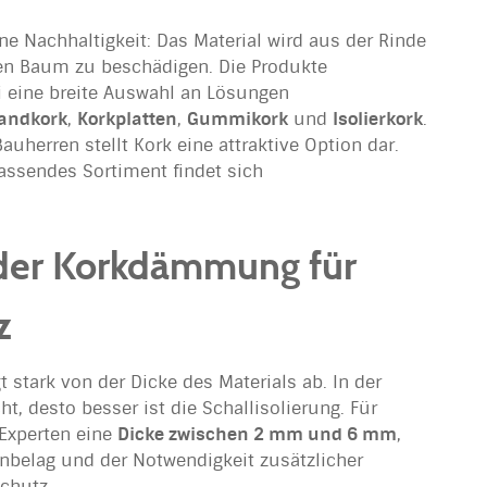
e Nachhaltigkeit: Das Material wird aus der Rinde
en Baum zu beschädigen. Die Produkte
 eine breite Auswahl an Lösungen
andkork
,
Korkplatten
,
Gummikork
und
Isolierkork
.
herren stellt Kork eine attraktive Option dar.
ssendes Sortiment findet sich
der Korkdämmung für
z
stark von der Dicke des Materials ab. In der
cht, desto besser ist die Schallisolierung. Für
Experten eine
Dicke zwischen 2 mm und 6 mm
,
belag und der Notwendigkeit zusätzlicher
chutz.