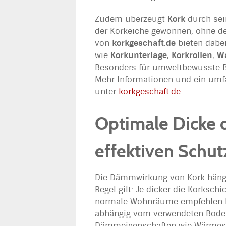
Zudem überzeugt
Kork
durch sein
der Korkeiche gewonnen, ohne d
von
korkgeschaft.de
bieten dabei
wie
Korkunterlage
,
Korkrollen
,
W
Besonders für umweltbewusste Bau
Mehr Informationen und ein umfa
unter
korkgeschaft.de
.
Optimale Dicke 
effektiven Schut
Die Dämmwirkung von Kork hängt 
Regel gilt: Je dicker die Korkschi
normale Wohnräume empfehlen 
abhängig vom verwendeten Boden
Dämmeigenschaften wie Wärmes