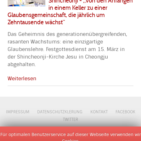
Shincheonji - „Von den Anfängen
in einem Keller zu einer
Glaubensgemeinschaft, die jährlich um
Zehntausende wächst“
Das Geheimnis des generationenübergreifenden,
rasanten Wachstums: eine einzigartige
Glaubenslehre. Festgottesdienst am 15. März in
der Shincheonji-Kirche Jesu in Cheongju
abgehalten.
Weiterlesen
IMPRESSUM
DATENSCHUTZKLERUNG
KONTAKT
FACEBOOK
TWITTER
© 2009 - 2026 D M O Z
Für optimalen Benutzerservice auf dieser Webseite verwenden wir