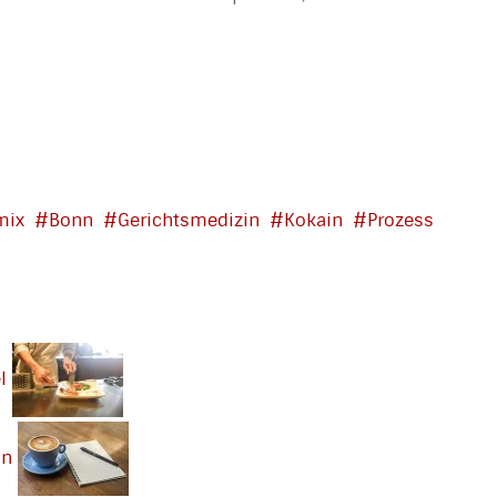
mix
Bonn
Gerichtsmedizin
Kokain
Prozess
l
nn