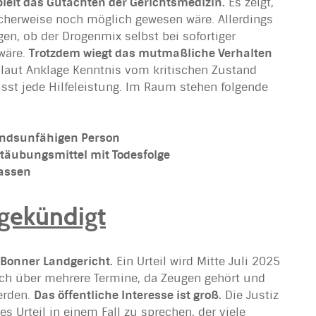
pielt das Gutachten der Gerichtsmedizin.
Es zeigt,
cherweise noch möglich gewesen wäre. Allerdings
agen, ob der Drogenmix selbst bei sofortiger
wäre.
Trotzdem wiegt das mutmaßliche Verhalten
 laut Anklage Kenntnis vom kritischen Zustand
sst jede Hilfeleistung. Im Raum stehen folgende
andsunfähigen Person
täubungsmittel mit Todesfolge
lassen
angekündigt
 Bonner Landgericht.
Ein Urteil wird Mitte Juli 2025
sich über mehrere Termine, da Zeugen gehört und
erden.
Das öffentliche Interesse ist groß.
Die Justiz
es Urteil in einem Fall zu sprechen, der viele