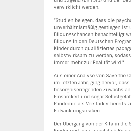
und Jugend (BMFSFJ) und der Deu
verwirklicht werden.
"Studien belegen, dass die psyc
unverhältnismäßig gestiegen ist u
Bildungschancen benachteiligt wer
Bildung in den Deutschen Program
Kinder durch qualifiziertes pädag
selbstwirksam zu werden, sodass
immer mehr zur Realität wird."
Aus einer Analyse von Save the C
im letzten Jahr, ging hervor, da
besorgniserregenden Zuwachs an 
Einsamkeit und sogar Selbstgefäh
Pandemie als Verstärker bereits 
Entwicklungsrisiken.
Der Übergang von der Kita in die 
Kinder und kann zusätzlich Bela