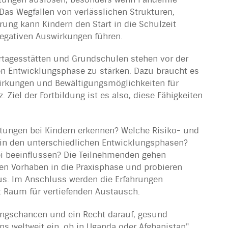
s Wegfallen von verlässlichen Strukturen,
ung kann Kindern den Start in die Schulzeit
egativen Auswirkungen führen.
rtagesstätten und Grundschulen stehen vor der
gen Entwicklungsphase zu stärken. Dazu braucht es
irkungen und Bewältigungsmöglichkeiten für
iel der Fortbildung ist es also, diese Fähigkeiten
stungen bei Kindern erkennen? Welche Risiko- und
r in den unterschiedlichen Entwicklungsphasen?
ei beeinflussen? Die Teilnehmenden gehen
en Vorhaben in die Praxisphase und probieren
us. Im Anschluss werden die Erfahrungen
t Raum für vertiefenden Austausch.
ungschancen und ein Recht darauf, gesund
s weltweit ein, ob in Uganda oder Afghanistan",