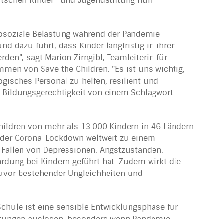
tschen Kinder- und Jugendstiftung nun
hosoziale Belastung während der Pandemie
nd dazu führt, dass Kinder langfristig in ihren
den", sagt Marion Zirngibl, Teamleiterin für
men von Save the Children. "Es ist uns wichtig,
ogisches Personal zu helfen, resilient und
 Bildungsgerechtigkeit von einem Schlagwort
hildren von mehr als 13.000 Kindern in 46 Ländern
ss der Corona-Lockdown weltweit zu einem
Fällen von Depressionen, Angstzuständen,
rdung bei Kindern geführt hat. Zudem wirkt die
zuvor bestehender Ungleichheiten und
Schule ist eine sensible Entwicklungsphase für
stungen auslösen, besonders wenn Pandemie-