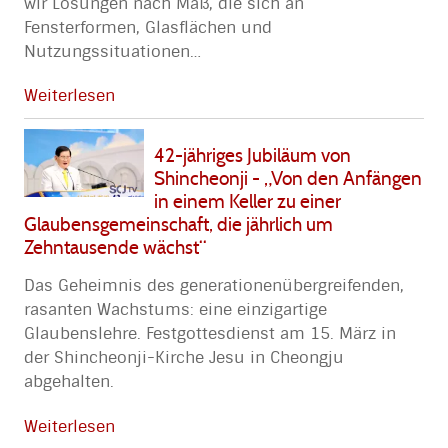
wir Lösungen nach Maß, die sich an
Fensterformen, Glasflächen und
Nutzungssituationen
…
Weiterlesen
42-jähriges Jubiläum von
Shincheonji - „Von den Anfängen
in einem Keller zu einer
Glaubensgemeinschaft, die jährlich um
Zehntausende wächst“
Das Geheimnis des generationenübergreifenden,
rasanten Wachstums: eine einzigartige
Glaubenslehre. Festgottesdienst am 15. März in
der Shincheonji-Kirche Jesu in Cheongju
abgehalten.
Weiterlesen