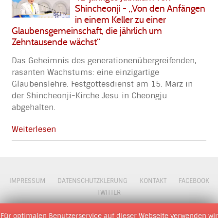
Shincheonji - „Von den Anfängen
in einem Keller zu einer
Glaubensgemeinschaft, die jährlich um
Zehntausende wächst“
Das Geheimnis des generationenübergreifenden,
rasanten Wachstums: eine einzigartige
Glaubenslehre. Festgottesdienst am 15. März in
der Shincheonji-Kirche Jesu in Cheongju
abgehalten.
Weiterlesen
IMPRESSUM
DATENSCHUTZKLERUNG
KONTAKT
FACEBOOK
TWITTER
© 2009 - 2026 D M O Z
Für optimalen Benutzerservice auf dieser Webseite verwenden wir