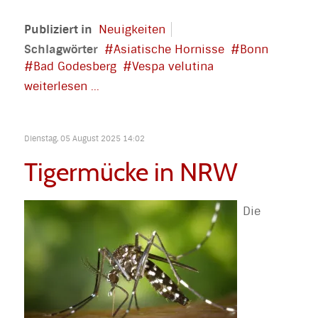
Publiziert in
Neuigkeiten
Schlagwörter
Asiatische Hornisse
Bonn
Bad Godesberg
Vespa velutina
weiterlesen ...
Dienstag, 05 August 2025 14:02
Tigermücke in NRW
Die